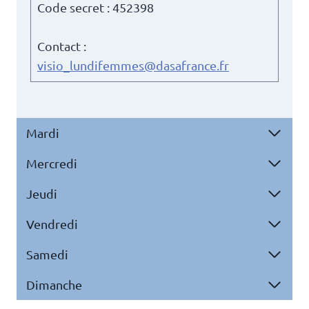
Code secret : 452398
Contact :
visio_lundifemmes@dasafrance.fr
Mardi
Mercredi
Jeudi
Vendredi
Samedi
Dimanche